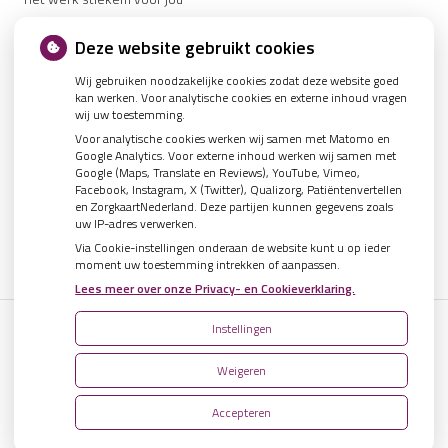
CZ vergoedt zorg van twee gespecialiseerde revalidatieartsen niet
Deze website gebruikt cookies
meer
Wij gebruiken noodzakelijke cookies zodat deze website goed
De sleutel tot blijvend afvallen? Dat doe je volgens onderzoek veel
kan werken. Voor analytische cookies en externe inhoud vragen
effectiever samen
wij uw toestemming.
Spoedeisende hulp zag dit weekend meer mensen met heup- en
Voor analytische cookies werken wij samen met Matomo en
polsbreuken binnenkomen
Google Analytics. Voor externe inhoud werken wij samen met
Google (Maps, Translate en Reviews), YouTube, Vimeo,
Een recept voor een wandeling: waarom Erasmus MC patiënten het
Facebook, Instagram, X (Twitter), Qualizorg, Patiëntenvertellen
park in stuurt
en ZorgkaartNederland. Deze partijen kunnen gegevens zoals
uw IP-adres verwerken.
Via Cookie-instellingen onderaan de website kunt u op ieder
moment uw toestemming intrekken of aanpassen.
Lees meer over onze Privacy- en Cookieverklaring.
Instellingen
Uw Zorg Online
|
Beheer
Weigeren
Privacy verklaring
|
Cookie-instellingen
|
Voorwaarden
Accepteren