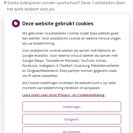
Sterke buikspieren zonder sportschool? Deze 7 activiteiten doen
het werk stiekem voor jou
CZ vergoedt zorg van twee gespecialiseerde revalidatieartsen niet
Deze website gebruikt cookies
meer
Wij gebruiken noodzakelijke cookies zodat deze website goed
De sleutel tot blijvend afvallen? Dat doe je volgens onderzoek veel
kan werken. Voor analytische cookies en externe inhoud vragen
effectiever samen
wij uw toestemming.
Spoedeisende hulp zag dit weekend meer mensen met heup- en
Voor analytische cookies werken wij samen met Matomo en
polsbreuken binnenkomen
Google Analytics. Voor externe inhoud werken wij samen met
Google (Maps, Translate en Reviews), YouTube, Vimeo,
Een recept voor een wandeling: waarom Erasmus MC patiënten het
Facebook, Instagram, X (Twitter), Qualizorg, Patiëntenvertellen
park in stuurt
en ZorgkaartNederland. Deze partijen kunnen gegevens zoals
uw IP-adres verwerken.
Via Cookie-instellingen onderaan de website kunt u op ieder
moment uw toestemming intrekken of aanpassen.
Lees meer over onze Privacy- en Cookieverklaring.
Instellingen
Uw Zorg Online
|
Beheer
Weigeren
Privacy verklaring
|
Cookie-instellingen
|
Voorwaarden
Accepteren